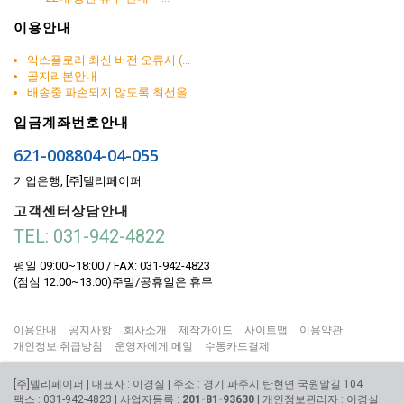
이용안내
익스플로러 최신 버전 오류시 (...
골지리본안내
배송중 파손되지 않도록 최선을 ...
입금계좌번호안내
621-008804-04-055
기업은행, [주]델리페이퍼
고객센터상담안내
TEL: 031-942-4822
평일 09:00~18:00 / FAX: 031-942-4823
(점심 12:00~13:00)주말/공휴일은 휴무
이용안내
공지사항
회사소개
제작가이드
사이트맵
이용약관
개인정보 취급방침
운영자에게 메일
수동카드결제
[주]델리페이퍼 | 대표자 : 이경실 | 주소 : 경기 파주시 탄현면 국원말길 104
팩스 : 031-942-4823 | 사업자등록 :
201-81-93630
| 개인정보관리자 : 이경실