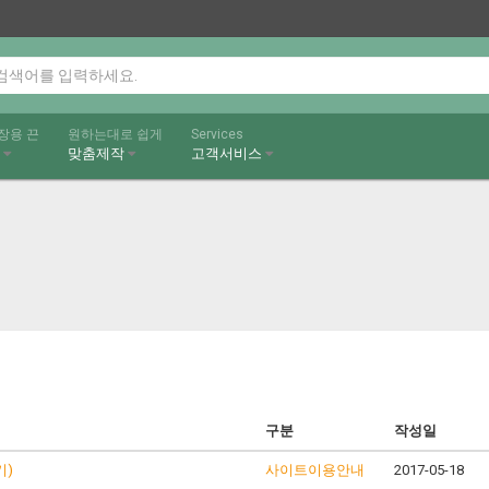
장용 끈
원하는대로 쉽게
Services
끈
맞춤제작
고객서비스
구분
작성일
기)
사이트이용안내
2017-05-18