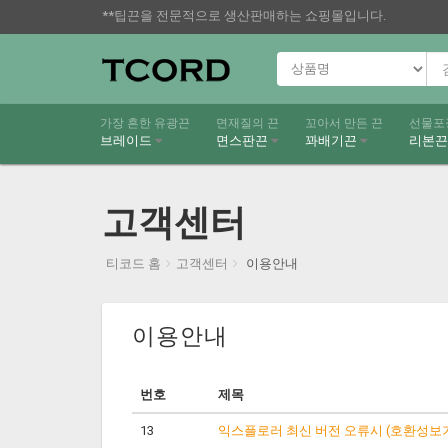
**팁끈을 전문적으로 생산판매하는 쇼핑몰입니다.
가장 흔한 유광끈
면재질의 끈
꼬아서 만든 끈
선물포
브레이드
면스판끈
꽈배기끈
리본
고객센터
티코드 홈
고객센터
이용안내
이용안내
번호
제목
13
익스플로러 최신 버전 오류시 (호환성보