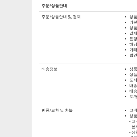
주문/상품안내
주문/상품안내 및 결제:
상품
리본
상품
결제
은행
해당
거래
법인
배송정보
상품
상품
도서
배송
배송
토/
반품/교환 및 환불
고객
상품
- 
- 
- 