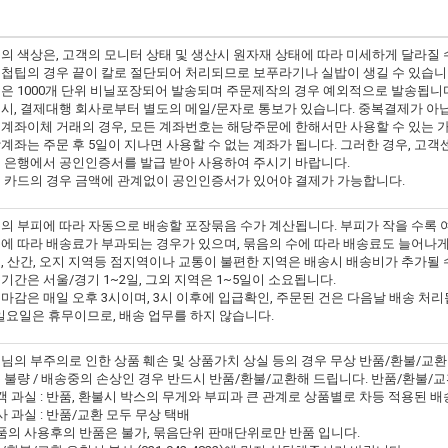
의 색상은, 고객의 모니터 상태 및 생산시 원자재 상태에 따라 미세하게 달라질 
첩팁의 경우 끝이 칼로 절단되어 처리되므로 보푸라기나 실밥이 생길 수 있습니
은 1000개 단위 비닐포장되어 발송되며 주문제작의 경우 예외적으로 발송됩니
시, 결제대행 회사로부터 별도의 메일/문자로 통보가 있습니다. 중복결제가 아
계좌이체 거래의 경우, 모든 계좌번호는 해당주문에 한해서만 사용할 수 있는 
계좌는 주문 후 5일이 지나면 사용할 수 없는 계좌가 됩니다. 그러한 경우, 고
 은행에서 공인인증서를 발급 받아 사용하여 주시기 바랍니다.
 카드의 경우 금액에 관계없이 공인인증서가 있어야 결제가 가능합니다.
의 부피에 따라 자동으로 배송할 포장묶음 수가 계산됩니다. 부피가 작을 수록 
에 따라 배송료가 부과되는 경우가 있으며, 묶음의 수에 따라 배송료도 늘어나게
, 산간, 오지 지역등 점지역이나 교통이 불편한 지역은 배송시 배송비가 추가될 
기간은 서울/경기 1~2일, 그외 지역은 1~5일이 소요됩니다.
마감은 매일 오후 3시이며, 3시 이후에 입급확인, 주문된 건은 다음날 배송 처리
일요일은 휴무이므로, 배송 업무를 하지 않습니다.
님의 부주의로 인한 상품 훼손 및 상품가치 상실 등의 경우 무상 반품/환불/교
 불량 / 배송중의 손상인 경우 반드시 반품/환불/교환해 드립니다. 반품/환불/
고객 과실 : 반품, 환불시 박스의 무게와 부피과 큰 관계로 상품별로 차등 적용된
본사 과실 : 반품/교환 모두 무상 택배
상품의 사용후의 반품은 불가, 묶음단위 판매단위로만 반품 입니다.