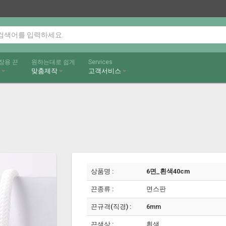
장용 끈
원하는대로 쉽게
Services
끈
맞춤제작
고객서비스
상품명 :
6면_흰색40cm
끈종류 :
면스판
끈규격(직경) :
6mm
끈색상 :
흰색