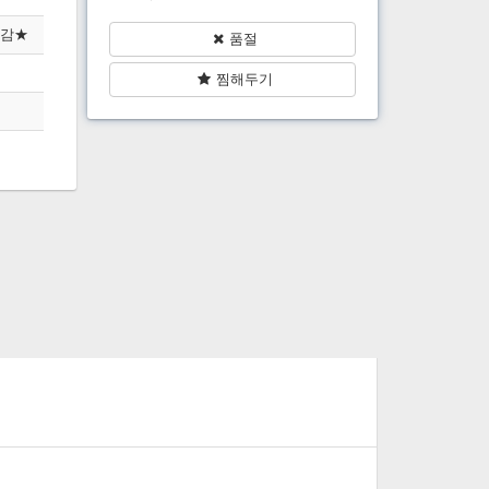
마감★
품절
찜해두기