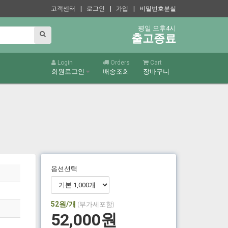
고객센터
| 로그인
| 가입
| 비밀번호분실
평일 오후4시
출고종료
Login
Orders
Cart
회원로그인
배송조회
장바구니
옵션선택
52
원/개
(부가세포함)
52,000
원