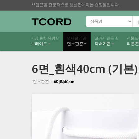
**팁끈을 전문적으로 생산판매하는 쇼핑몰입니다.
가장 흔한 유광끈
면재질의 끈
꼬아서 만든 끈
선물포
브레이드
면스판끈
꽈배기끈
리본
6면_흰색40cm (기본)
면스판끈
6미리40cm