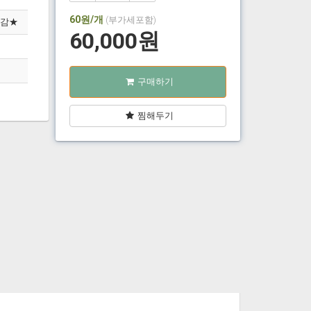
60
원/개
(부가세포함)
마감★
60,000
원
구매하기
찜해두기