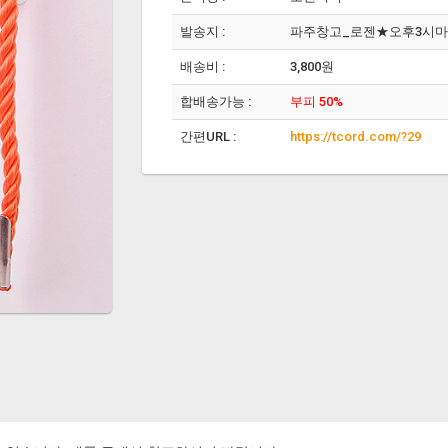
발송지 :
파주창고_로젠★오후3시
배송비 :
3,800원
합배송가능 :
부피 50%
간편URL :
https://tcord.com/?29