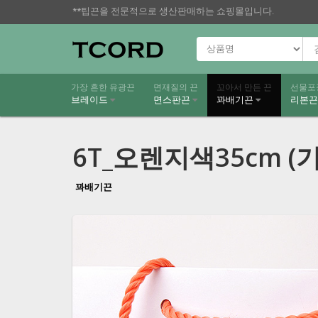
**팁끈을 전문적으로 생산판매하는 쇼핑몰입니다.
가장 흔한 유광끈
면재질의 끈
꼬아서 만든 끈
선물포
브레이드
면스판끈
꽈배기끈
리본
6T_오렌지색35cm (
꽈배기끈