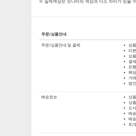
※ 실제색상은 모니터의 색상과 다소 차이가 있을 수
주문/상품안내
주문/상품안내 및 결제:
상품
리본
상품
결제
은행
해당
거래
법인
배송정보
상품
상품
도서
배송
배송
토/