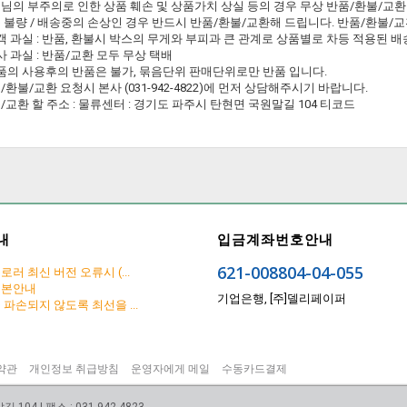
님의 부주의로 인한 상품 훼손 및 상품가치 상실 등의 경우 무상 반품/환불/교
 불량 / 배송중의 손상인 경우 반드시 반품/환불/교환해 드립니다. 반품/환불/
고객 과실 : 반품, 환불시 박스의 무게와 부피과 큰 관계로 상품별로 차등 적용된
본사 과실 : 반품/교환 모두 무상 택배
상품의 사용후의 반품은 불가, 묶음단위 판매단위로만 반품 입니다.
/환불/교환 요청시 본사 (031-942-4822)에 먼저 상담해주시기 바랍니다.
/교환 할 주소 : 물류센터 : 경기도 파주시 탄현면 국원말길 104 티코드
내
입금계좌번호안내
621-008804-04-055
러 최신 버전 오류시 (...
리본안내
기업은행, [주]델리페이퍼
파손되지 않도록 최선을 ...
약관
개인정보 취급방침
운영자에게 메일
수동카드결제
04 | 팩스 : 031-942-4823