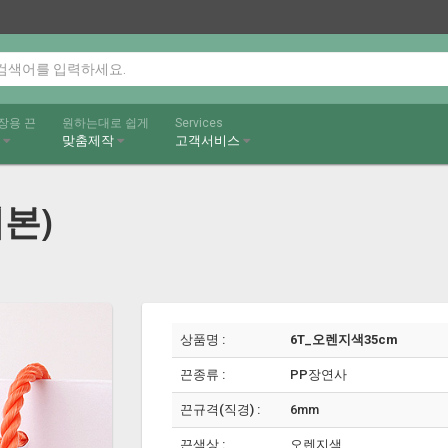
장용 끈
원하는대로 쉽게
Services
끈
맞춤제작
고객서비스
기본)
상품명 :
6T_오렌지색35cm
끈종류 :
PP장연사
끈규격(직경) :
6mm
끈색상 :
오렌지색