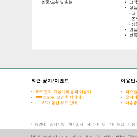
반품/교환 및 환불
고객
상품
- 
- 
- 
반품
반품
최근 공지/이벤트
이용안
카드결제, 가상계좌 등의 이용이...
익스플로
=== 2026년 설연휴 택배배...
골지
===22대 총선 휴무 안내==...
배송중 
이용안내
공지사항
회사소개
제작가이드
사이트맵
이용
[주]델리페이퍼 | 대표자 : 이경실 | 주소 : 경기 파주시 탄현면 국원말길 1