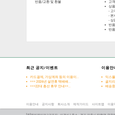
반품/교환 및 환불
고객
상품
- 
- 
- 
반품
반품
최근 공지/이벤트
이용안
카드결제, 가상계좌 등의 이용이...
익스플로
=== 2026년 설연휴 택배배...
골지
===22대 총선 휴무 안내==...
배송중 
이용안내
공지사항
회사소개
제작가이드
사이트맵
이용
[주]델리페이퍼 | 대표자 : 이경실 | 주소 : 경기 파주시 탄현면 국원말길 1