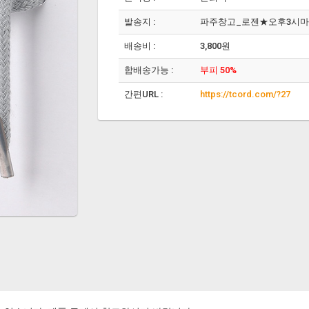
발송지 :
파주창고_로젠★오후3시
배송비 :
3,800원
합배송가능 :
부피 50%
간편URL :
https://tcord.com/?27