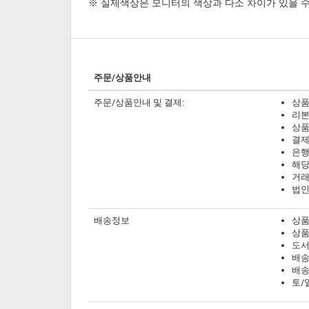
※ 실제색상은 모니터의 색상과 다소 차이가 있을 수
주문/상품안내
주문/상품안내 및 결제:
상품
리본
상품
결제
은행
해당
거래
법인
배송정보
상품
상품
도서
배송
배송
토/