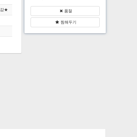
마감★
품절
찜해두기