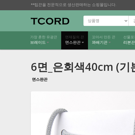
**팁끈을 전문적으로 생산판매하는 쇼핑몰입니다.
가장 흔한 유광끈
면재질의 끈
꼬아서 만든 끈
선물포
브레이드
면스판끈
꽈배기끈
리본
6면_은회색40cm (기
면스판끈