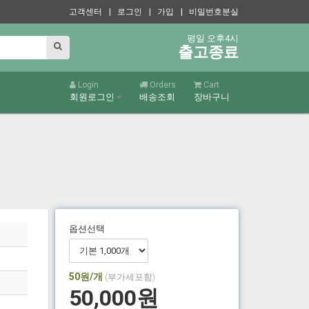
고객센터
| 로그인
| 가입
| 비밀번호분실
평일 오후4시
출고종료
Login
Orders
Cart
회원로그인
배송조회
장바구니
옵션선택
50
원/개
(부가세포함)
50,000
원