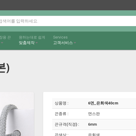
장용 끈
원하는대로 쉽게
Services
끈
맞춤제작
고객서비스
본)
상품명 :
6면_은회색40cm
끈종류 :
면스판
끈규격(직경) :
6mm
끈색상 :
은회색