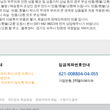
님의 부주의로 인한 상품 훼손 및 상품가치 상실 등의 경우 무상 반품/환불/교
 불량 / 배송중의 손상인 경우 반드시 반품/환불/교환해 드립니다. 반품/환불/
고객 과실 : 반품, 환불시 박스의 무게와 부피과 큰 관계로 상품별로 차등 적용된
본사 과실 : 반품/교환 모두 무상 택배
상품의 사용후의 반품은 불가, 묶음단위 판매단위로만 반품 입니다.
/환불/교환 요청시 본사 (031-942-4822)에 먼저 상담해주시기 바랍니다.
/교환 할 주소 : 물류센터 : 경기도 파주시 탄현면 국원말길 104 티코드
내
입금계좌번호안내
621-008804-04-055
러 최신 버전 오류시 (...
리본안내
기업은행, [주]델리페이퍼
파손되지 않도록 최선을 ...
약관
개인정보 취급방침
운영자에게 메일
수동카드결제
04 | 팩스 : 031-942-4823